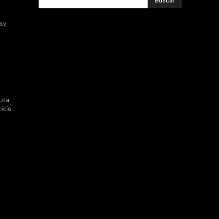
Buscar
ssy
uta
icio