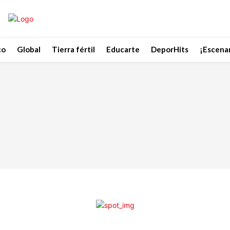
co
Global
Tierra fértil
Educarte
DeporHits
¡Escenar