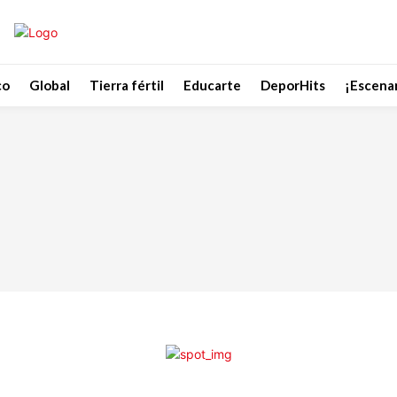
co
Global
Tierra fértil
Educarte
DeporHits
¡Escenar