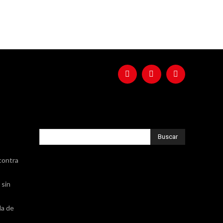
Buscar
contra
 sin
da de