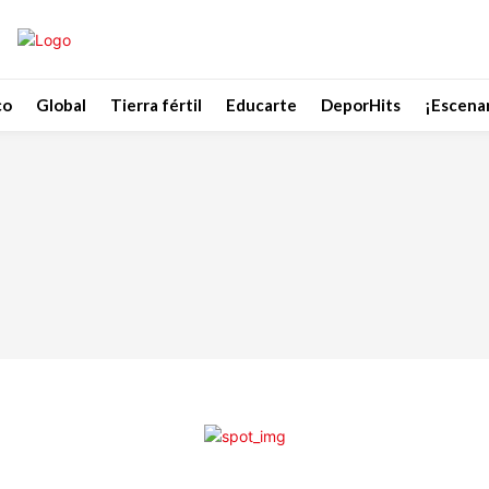
co
Global
Tierra fértil
Educarte
DeporHits
¡Escenar