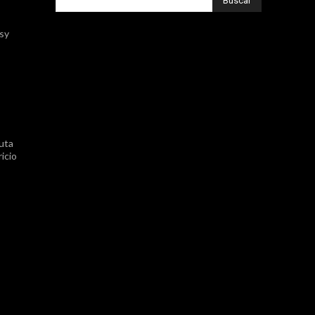
Buscar
ssy
uta
icio