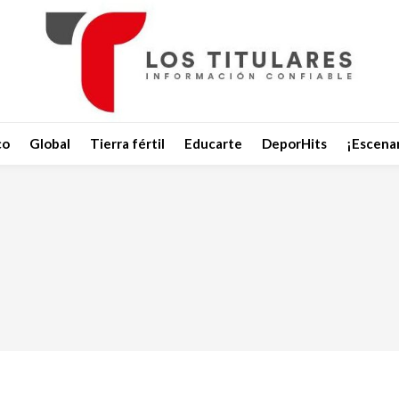
co
Global
Tierra fértil
Educarte
DeporHits
¡Escenar