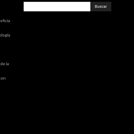
Buscar
eficia
ología
de la
 con