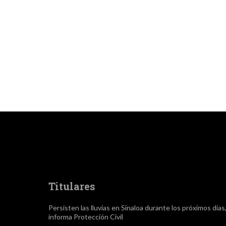
Titulares
Persisten las lluvias en Sinaloa durante los próximos días
informa Protección Civil