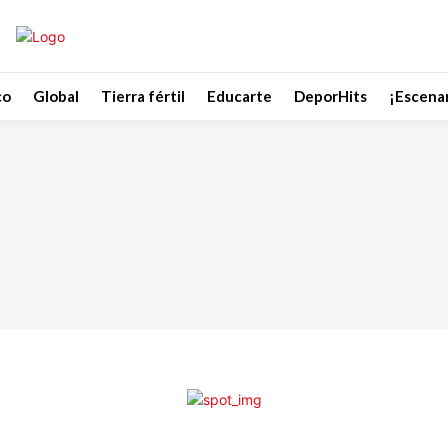
co
Global
Tierra fértil
Educarte
DeporHits
¡Escenar