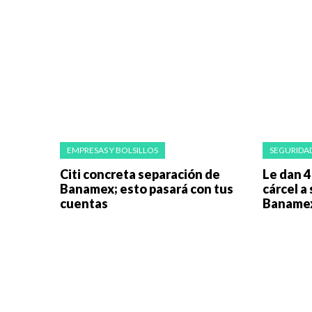
EMPRESAS Y BOLSILLOS
SEGURIDAD
Citi concreta separación de
Le dan 4
Banamex; esto pasará con tus
cárcel a
cuentas
Baname