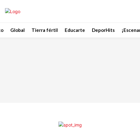
co
Global
Tierra fértil
Educarte
DeporHits
¡Escenar