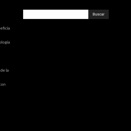
Buscar
eficia
ología
de la
 con