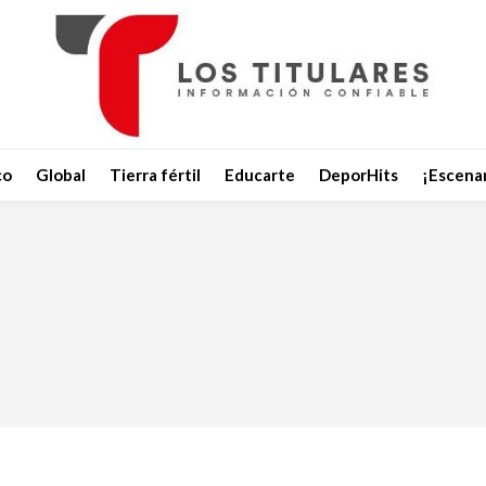
co
Global
Tierra fértil
Educarte
DeporHits
¡Escenar