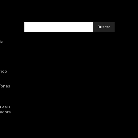
Buscar
ía
,
ando
ciones
ro en
nadora