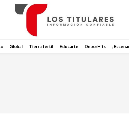
co
Global
Tierra fértil
Educarte
DeporHits
¡Escenar