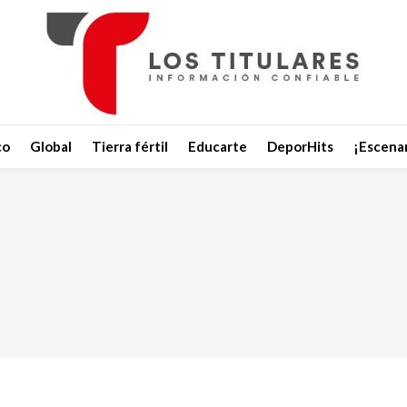
co
Global
Tierra fértil
Educarte
DeporHits
¡Escenar