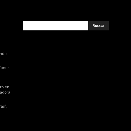
Buscar
,
ando
ciones
ro en
nadora
as”,