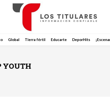
co
Global
Tierra fértil
Educarte
DeporHits
¡Escenar
P YOUTH