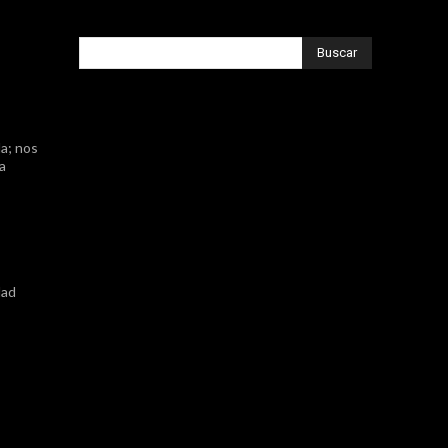
Buscar
a; nos
ta
dad