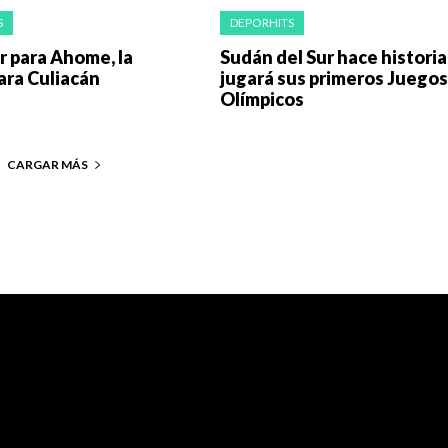
S
DEPORHITS
 para Ahome, la
Sudán del Sur hace historia
ara Culiacán
jugará sus primeros Juegos
Olímpicos
CARGAR MÁS