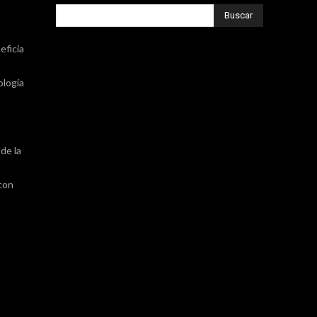
Buscar
eficia
ología
de la
 con