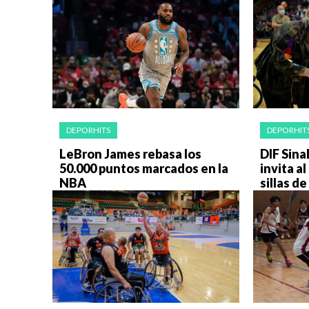
DEPORHITS
DEPORHIT
LeBron James rebasa los
DIF Sina
50.000 puntos marcados en la
invita a
NBA
sillas d