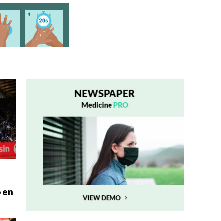
o en
a