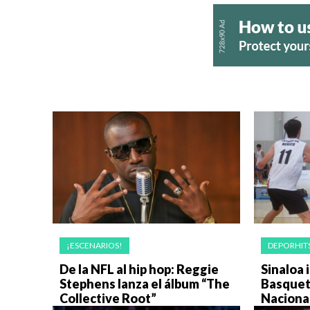
¡ESCENARIOS!
DEPORHIT
De la NFL al hip hop: Reggie
Sinaloa i
Stephens lanza el álbum “The
Basquet
Collective Root”
Naciona