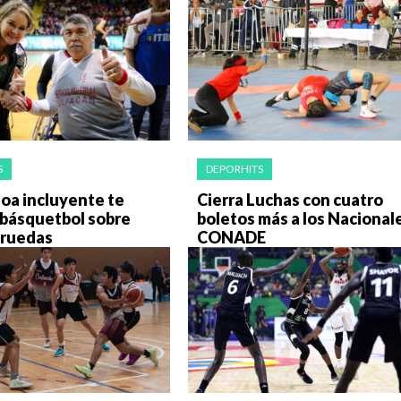
S
DEPORHITS
loa incluyente te
Cierra Luchas con cuatro
l básquetbol sobre
boletos más a los Nacional
e ruedas
CONADE