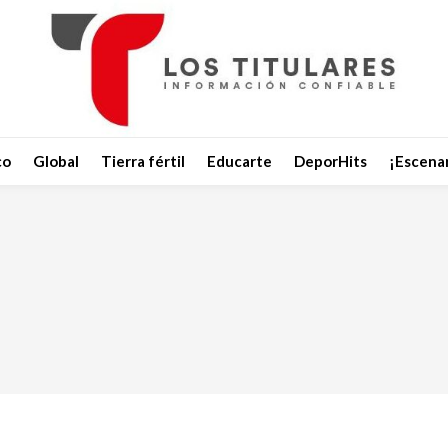
co
Global
Tierra fértil
Educarte
DeporHits
¡Escenar