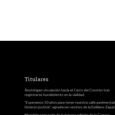
Titulares
Restringen circulación hacia el Cerro del Crestón tras
registrarse hundimiento en la vialidad
”Esperamos 50 años para tener nuestra calle pavimentad
hicieron justicia”: agradecen vecinos de la Emiliano Zapa
Mazatlán será sede de la tercera edición de la Carrera