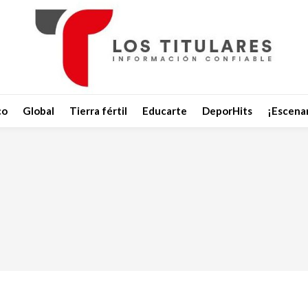
co
Global
Tierra fértil
Educarte
DeporHits
¡Escenar