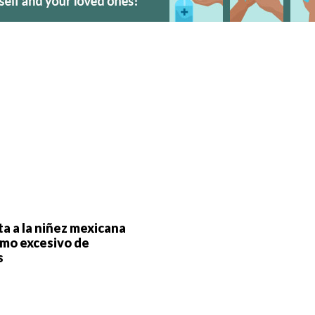
ta a la niñez mexicana
umo excesivo de
s