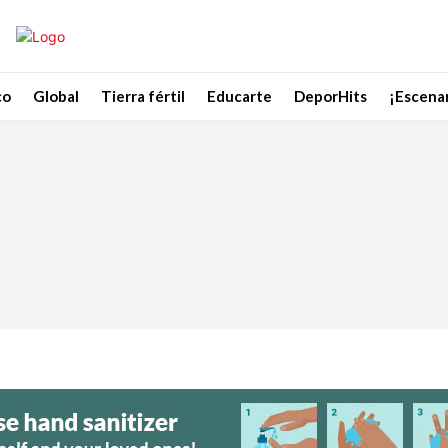
co
Global
Tierra fértil
Educarte
DeporHits
¡Escenar