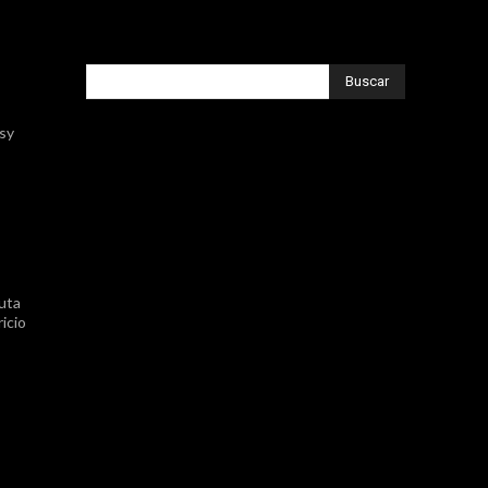
Buscar
ssy
uta
icio