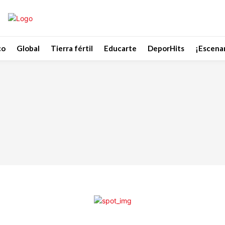
co
Global
Tierra fértil
Educarte
DeporHits
¡Escenar