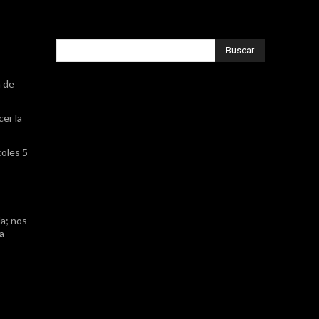
Buscar
a de
cer la
coles 5
a; nos
ta