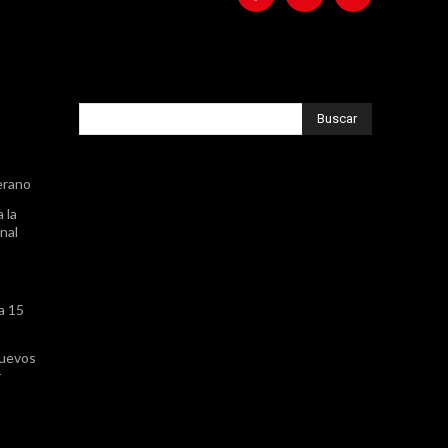
Buscar
erano
 la
nal
a 15
huevos
r