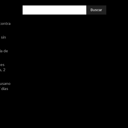
Buscar
contra
 sin
da de
nes
, 2
gusano
 días