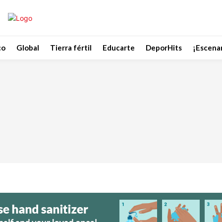
co
Global
Tierra fértil
Educarte
DeporHits
¡Escenar