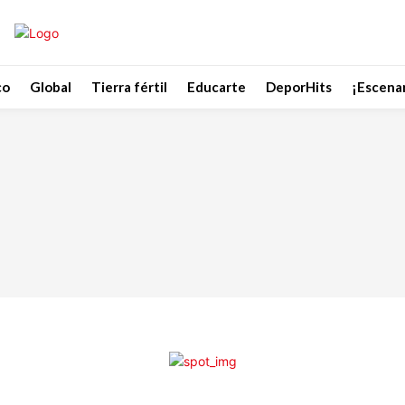
co
Global
Tierra fértil
Educarte
DeporHits
¡Escenar