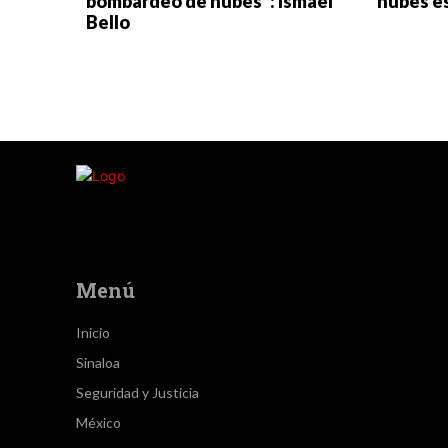
bombardeo de nubes”: Ismael
nubes e
Bello
Menú
Inicio
Sinaloa
Seguridad y Justicia
México