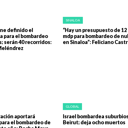
SINALOA
ene definido el
“Hay un presupuesto de 12
a para el bombardeo
mdp para bombardeo de nu
; serán 40 recorridos:
en Sinaloa”: Feliciano Cast
Meléndrez
GLOBAL
ación aportará
Israel bombardea suburbio
para el bombardeo de
Beirut; deja ocho muertos