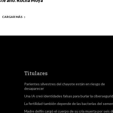
ste año: Rocha Moya
CARGAR MÁS
Titulares
Parientes silvestres del chayote están en riesgo de
desaparecer
Una IA creó identidades falsas para burlar la ciberseguri
La fertilidad también depende de las bacterias del seme
Madre delfín cargó el cuerpo de su cría muerta por seis d