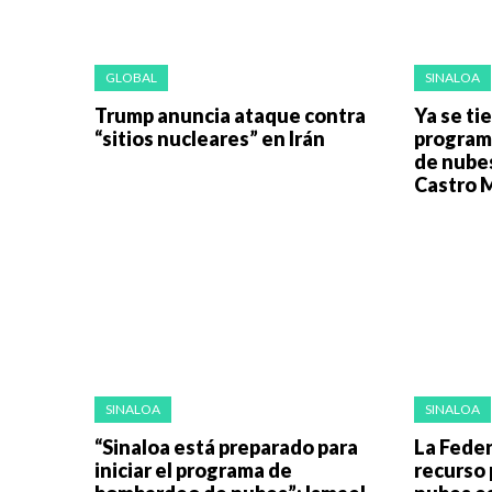
GLOBAL
SINALOA
Trump anuncia ataque contra
Ya se ti
“sitios nucleares” en Irán
program
de nubes
Castro 
SINALOA
SINALOA
“Sinaloa está preparado para
La Feder
iniciar el programa de
recurso 