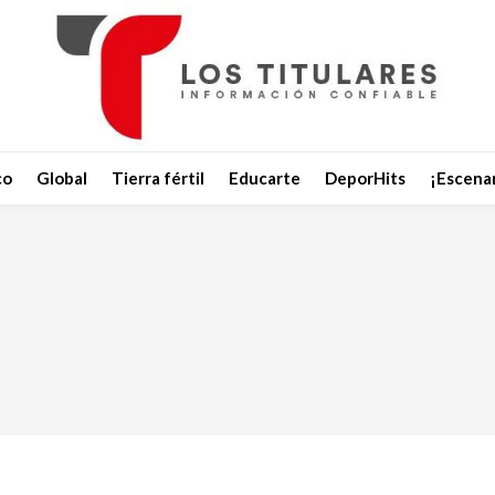
co
Global
Tierra fértil
Educarte
DeporHits
¡Escenar