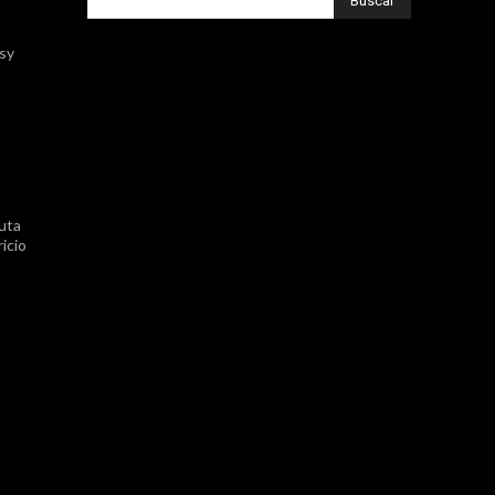
Buscar
ssy
uta
icio