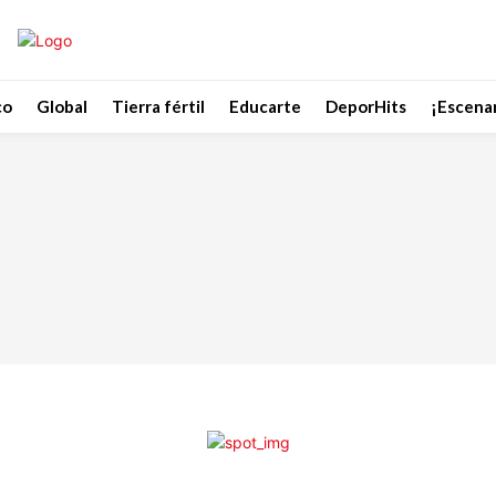
co
Global
Tierra fértil
Educarte
DeporHits
¡Escenar