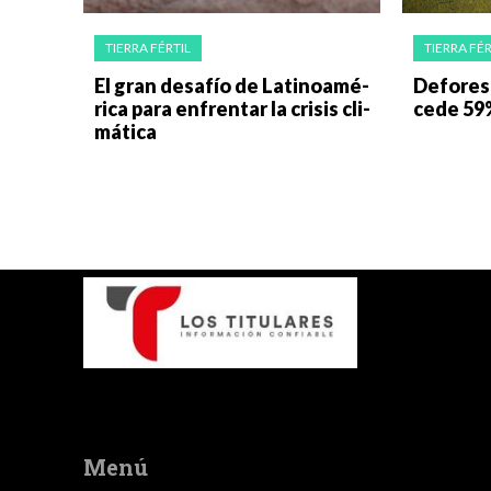
TIERRA FÉRTIL
TIERRA FÉR
El gran desa­fío de La­ti­noa­mé­
De­fo­res
ri­ca para en­fren­tar la cri­sis cli­
cede 59%
má­ti­ca
Menú