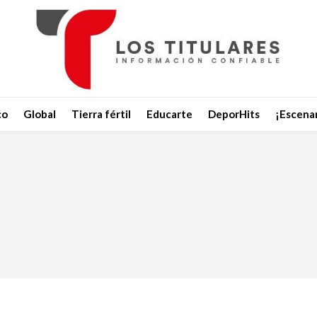
co
Global
Tierra fértil
Educarte
DeporHits
¡Escenar