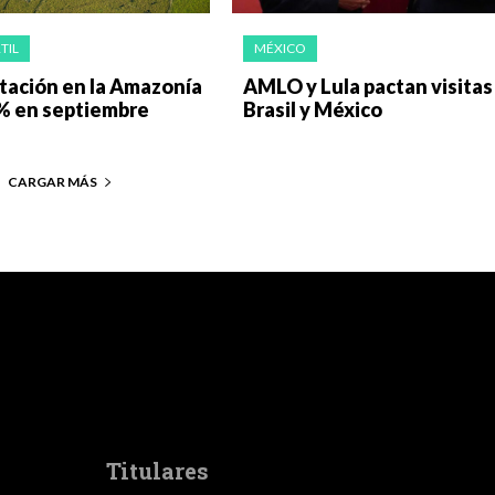
TIL
MÉXICO
­ta­ción en la Ama­zo­nía
AMLO y Lula pactan visitas
 en sep­tiem­bre
Brasil y México
CARGAR MÁS
Titulares