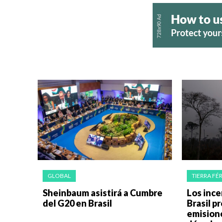
GLOBAL
TIERRA FÉR
Sheinbaum asistirá a Cumbre
Los ince
del G20 en Brasil
Brasil p
emision