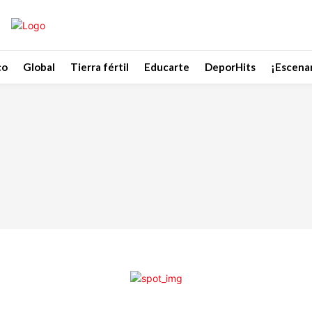
co
Global
Tierra fértil
Educarte
DeporHits
¡Escenar