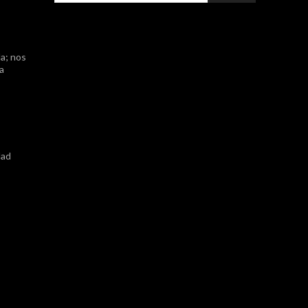
a; nos
ta
dad