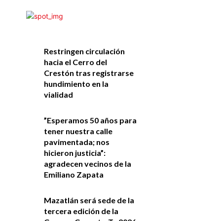
Restringen circulación
hacia el Cerro del
Crestón tras registrarse
hundimiento en la
vialidad
”Esperamos 50 años para
tener nuestra calle
pavimentada; nos
hicieron justicia”:
agradecen vecinos de la
Emiliano Zapata
Mazatlán será sede de la
tercera edición de la