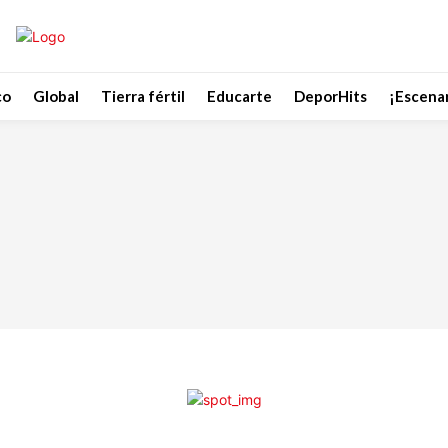
co
Global
Tierra fértil
Educarte
DeporHits
¡Escenar