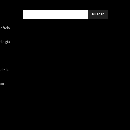
Buscar
eficia
ología
de la
 con