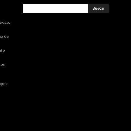
Buscar
éxico,
na de
nto
con
ópez