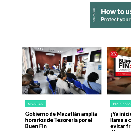
SINALOA
EMPRESAS 
Gobierno de Mazatlán amplía
¡Ya inic
horarios de Tesorería por el
llama a c
Buen Fin
evitar f