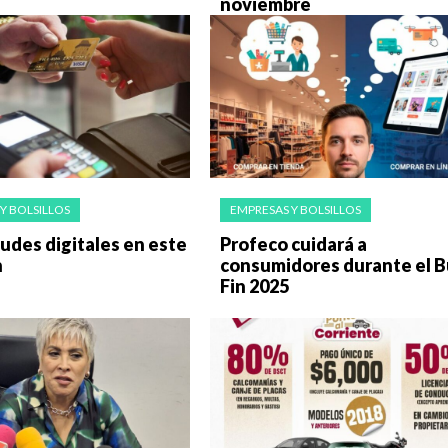
noviembre
Y BOLSILLOS
EMPRESAS Y BOLSILLOS
audes digitales en este
Profeco cuidará a
n
consumidores durante el 
Fin 2025