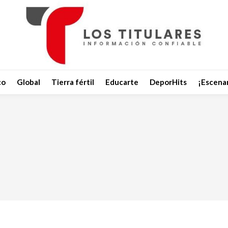
co
Global
Tierra fértil
Educarte
DeporHits
¡Escenar