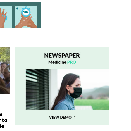
a
nto
de