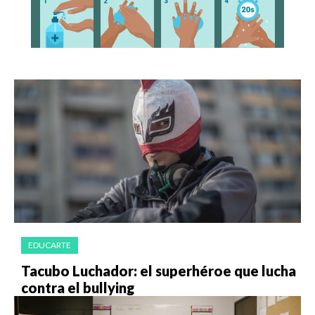
EDUCARTE
Ta­cu­bo Lu­cha­dor: el su­per­hé­roe que lu­cha
con­tra el bu­ll­ying