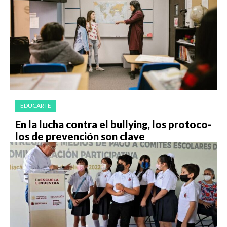
EDUCARTE
En la lu­cha con­tra el bu­ll­ying, los pro­to­co­
los de pre­ven­ción son cla­ve