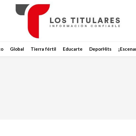
co
Global
Tierra fértil
Educarte
DeporHits
¡Escenar