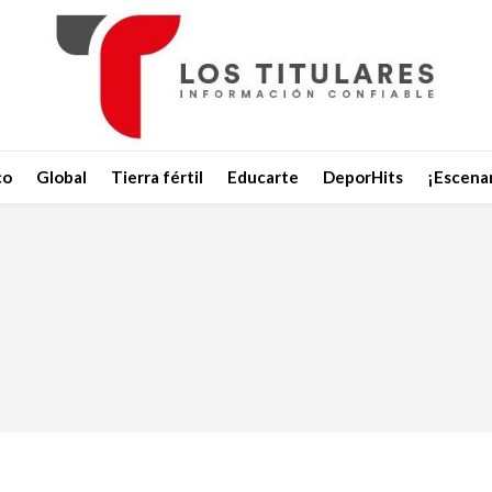
co
Global
Tierra fértil
Educarte
DeporHits
¡Escenar