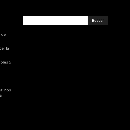
Buscar
a de
cer la
coles 5
a; nos
ta