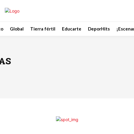
co
Global
Tierra fértil
Educarte
DeporHits
¡Escenar
AS