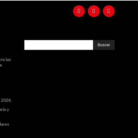
Buscar
re las
de
e
a 2026
ria y
lares