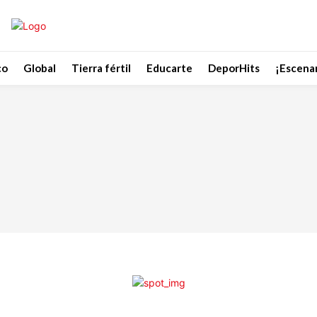
co
Global
Tierra fértil
Educarte
DeporHits
¡Escenar