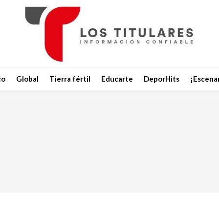
co
Global
Tierra fértil
Educarte
DeporHits
¡Escenar