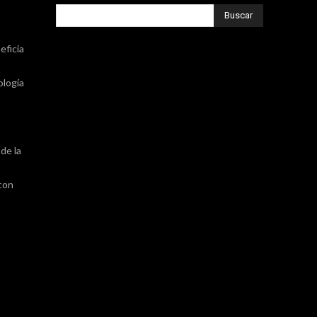
Buscar
eficia
ología
de la
 con