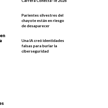
Carrera Conecta-Te 2026
Parientes silvestres del
chayote están en riesgo
de desaparecer
 en
a
Una IA creó identidades
falsas para burlar la
ciberseguridad
es