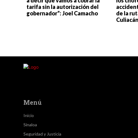
a decir que vamos a cobrar la
los chof
tarifa sin la autorización del
acciden
gobernador”: Joel Camacho
de la ru
Culiacá
Menú
Inicio
Sinaloa
Seguridad y Justicia