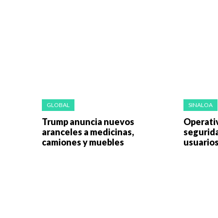
GLOBAL
SINALOA
Trump anuncia nuevos
Operati
aranceles a medicinas,
segurid
camiones y muebles
usuarios