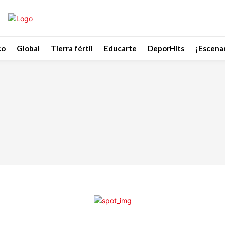
co
Global
Tierra fértil
Educarte
DeporHits
¡Escenar