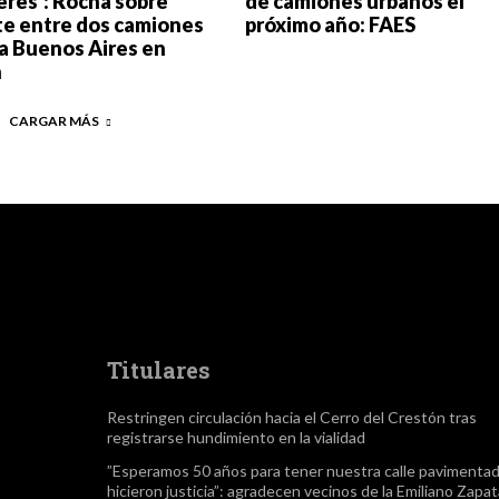
eres’: Rocha sobre
de camiones urbanos el
te entre dos camiones
próximo año: FAES
ta Buenos Aires en
n
CARGAR MÁS
Titulares
Restringen circulación hacia el Cerro del Crestón tras
registrarse hundimiento en la vialidad
”Esperamos 50 años para tener nuestra calle pavimentad
hicieron justicia”: agradecen vecinos de la Emiliano Zapa