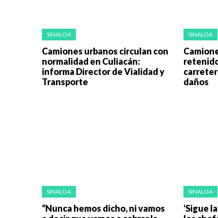
SINALOA
SINALOA
Camiones urbanos circulan con
Camione
normalidad en Culiacán:
retenido
informa Director de Vialidad y
carreter
Transporte
daños
SINALOA
SINALOA
“Nunca hemos dicho, ni vamos
‘Sigue l