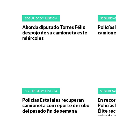
SEGURIDAD Y JUSTICIA
SEGURIDAD
Aborda diputado Torres Félix
Policías
despojo de su camioneta este
camione
miércoles
SEGURIDAD Y JUSTICIA
SEGURIDAD
Policías Estatales recuperan
En recor
camioneta con reporte de robo
Policías
del pasado fin de semana
Élite re