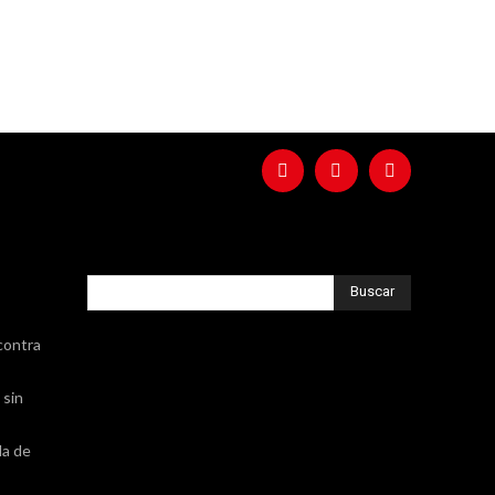
Buscar
contra
 sin
da de