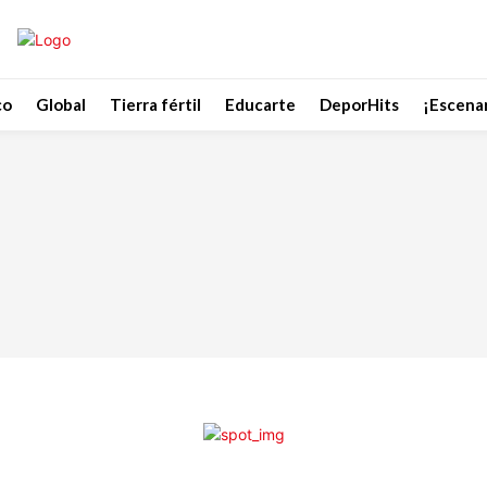
co
Global
Tierra fértil
Educarte
DeporHits
¡Escenar