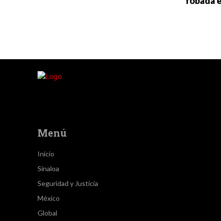
robada 
Menú
Inicio
Sinaloa
Seguridad y Justicia
México
Global