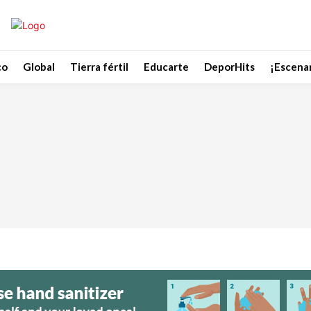
co
Global
Tierra fértil
Educarte
DeporHits
¡Escenar