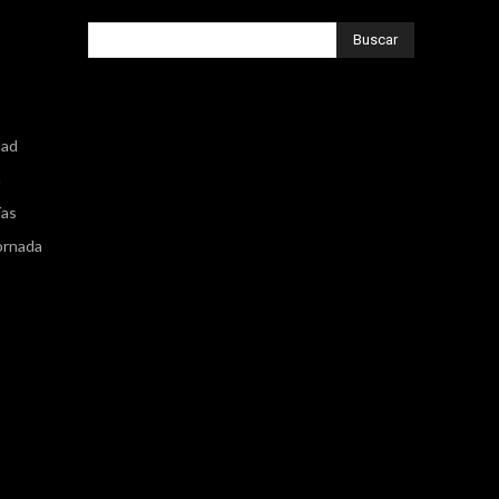
Buscar
dad
n
ías
Jornada