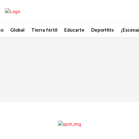
co
Global
Tierra fértil
Educarte
DeporHits
¡Escenar