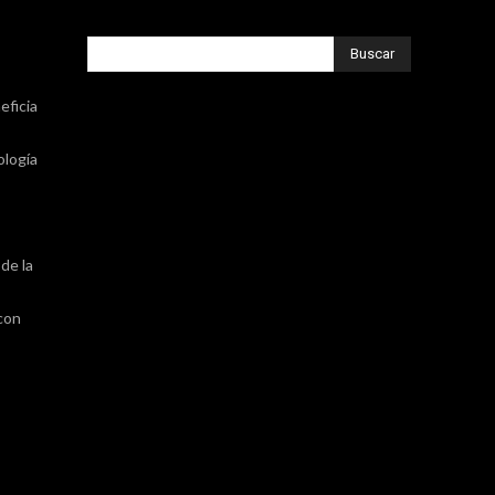
Buscar
eficia
ología
de la
 con