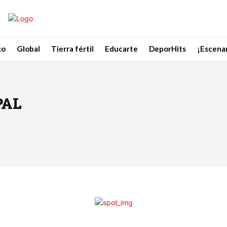
co
Global
Tierra fértil
Educarte
DeporHits
¡Escenar
PAL