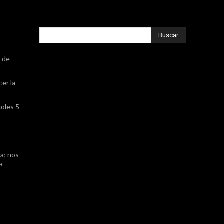
Buscar
a de
cer la
coles 5
a; nos
ta