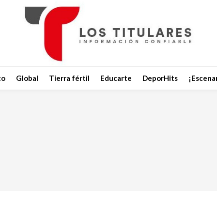
co
Global
Tierra fértil
Educarte
DeporHits
¡Escenar