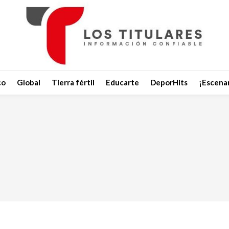
co
Global
Tierra fértil
Educarte
DeporHits
¡Escenar