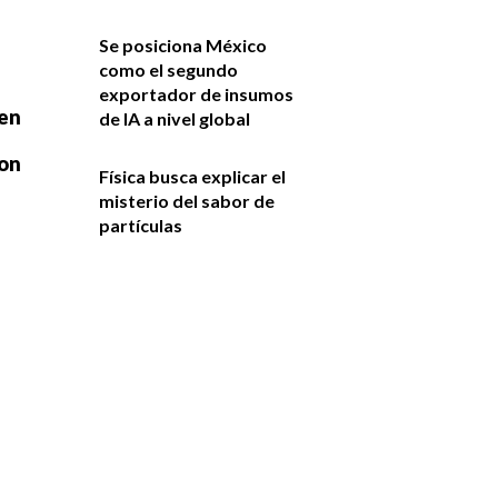
Se posiciona México
como el segundo
exportador de insumos
 en
de IA a nivel global
con
Física busca explicar el
misterio del sabor de
partículas