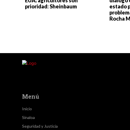
EUA; agricultores son
diálogo 
prioridad: Sheinbaum
estado 
problemá
Rocha 
Menú
Inicio
Sinaloa
Seguridad y Justicia