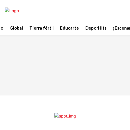
co
Global
Tierra fértil
Educarte
DeporHits
¡Escenar