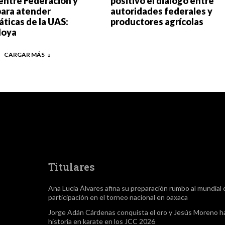
entre Federación y
positivo el diálogo entre
para atender
autoridades federales y
ticas de la UAS:
productores agrícolas
Moya
CARGAR MÁS
Titulares
Ana Lucía Álvares afina su preparación rumbo al mundial
participación en el torneo nacional en oaxaca
Jorge Adán Cárdenas conquista el oro y Jesús Moreno h
historia en karate en los JCC 2026