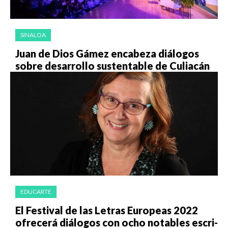
SINALOA
Juan de Dios Gámez encabeza diálogos
sobre desarrollo sustentable de Culiacán
EDUCARTE
El Fes­ti­val de las Le­tras Eu­ro­peas 2022
ofre­ce­rá diá­lo­gos con ocho no­ta­bles es­cri­