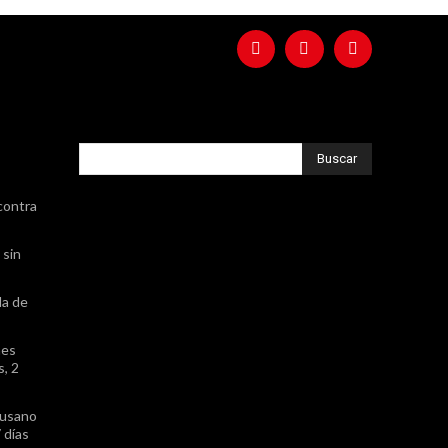
Buscar
contra
 sin
da de
nes
, 2
gusano
 días