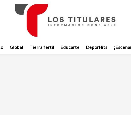
co
Global
Tierra fértil
Educarte
DeporHits
¡Escenar