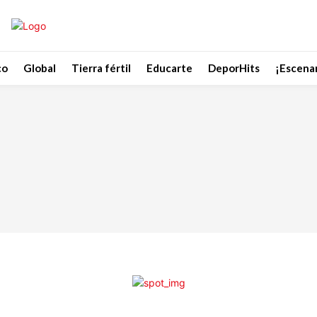
co
Global
Tierra fértil
Educarte
DeporHits
¡Escenar