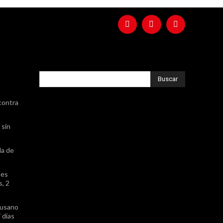
Buscar
contra
 sin
da de
nes
, 2
gusano
 días