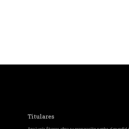
Titulares
Ana Lucía Álvares afina su preparación rumbo al mundial