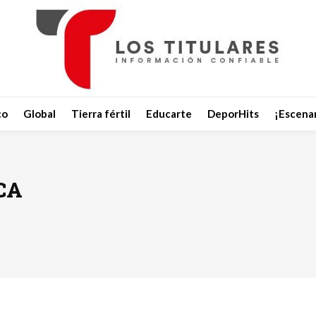
co
Global
Tierra fértil
Educarte
DeporHits
¡Escenar
CA