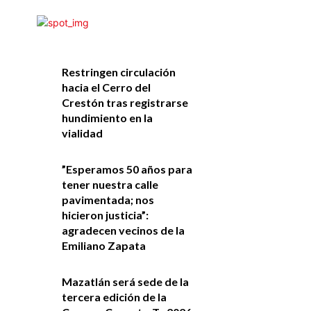
Restringen circulación
hacia el Cerro del
Crestón tras registrarse
hundimiento en la
vialidad
”Esperamos 50 años para
tener nuestra calle
pavimentada; nos
hicieron justicia”:
agradecen vecinos de la
Emiliano Zapata
Mazatlán será sede de la
tercera edición de la