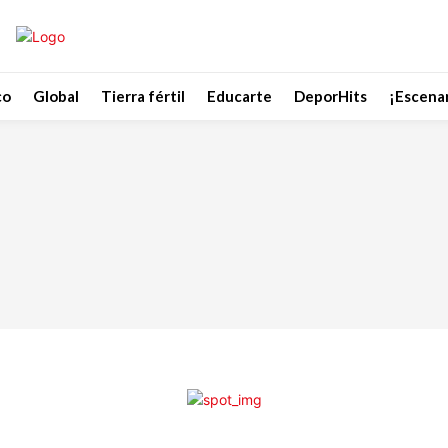
co
Global
Tierra fértil
Educarte
DeporHits
¡Escenar