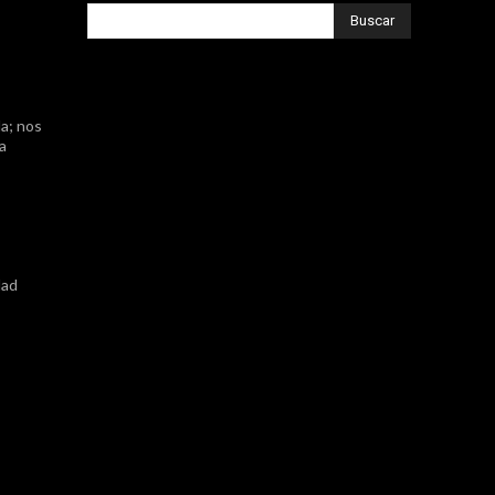
Buscar
a; nos
ta
dad