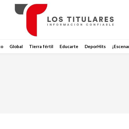
co
Global
Tierra fértil
Educarte
DeporHits
¡Escenar