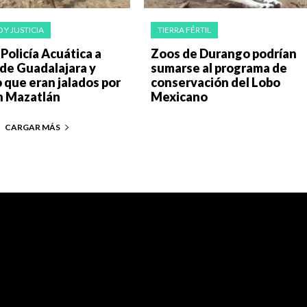
 Y JUSTICIA
TIERRA FÉRTIL
Policía Acuática a
Zoos de Durango podrían
 de Guadalajara y
sumarse al programa de
que eran jalados por
conservación del Lobo
n Mazatlán
Mexicano
CARGAR MÁS