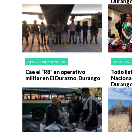
Durango
SEGURIDAD Y JUSTICIA
SINALOA
Cae el “R8” en operativo
Todo list
militar en El Durazno, Durango
Nacional
Durang