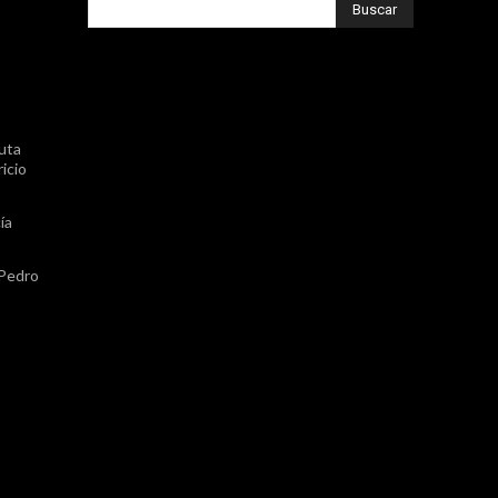
Buscar
uta
icio
ía
 Pedro