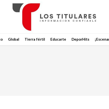
co
Global
Tierra fértil
Educarte
DeporHits
¡Escenar