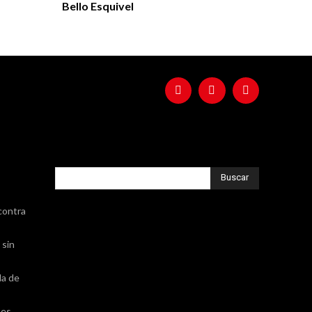
Bello Esquivel
Buscar
contra
 sin
da de
nes