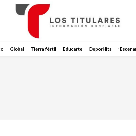
co
Global
Tierra fértil
Educarte
DeporHits
¡Escenar