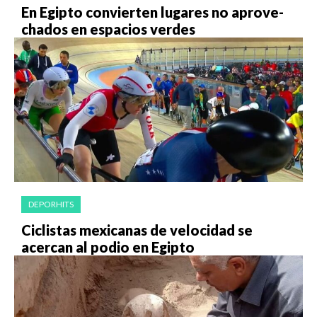
En Egip­to con­vier­ten lu­ga­res no apro­ve­
cha­dos en es­pa­cios ver­des
DEPORHITS
Ciclistas mexicanas de velocidad se
acercan al podio en Egipto