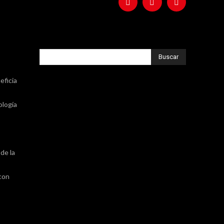
Buscar
eficia
ología
de la
 con