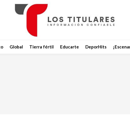
co
Global
Tierra fértil
Educarte
DeporHits
¡Escenar