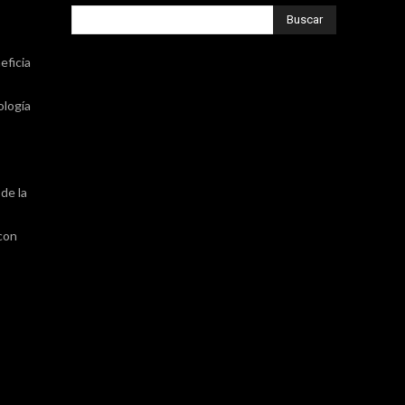
Buscar
eficia
ología
de la
 con