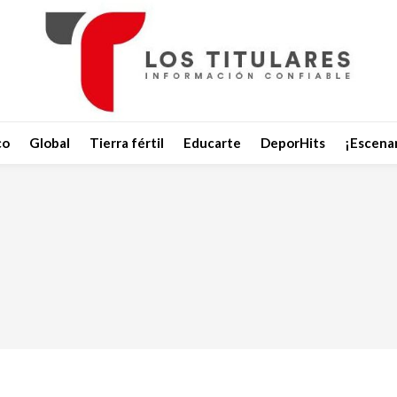
co
Global
Tierra fértil
Educarte
DeporHits
¡Escenar