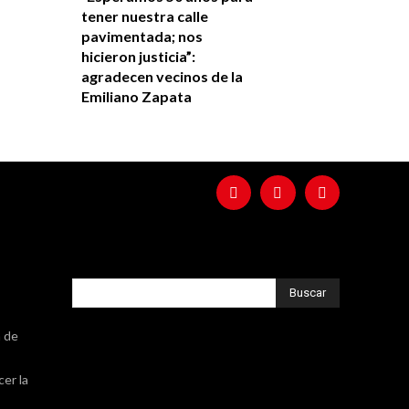
tener nuestra calle
pavimentada; nos
hicieron justicia”:
agradecen vecinos de la
Emiliano Zapata
Buscar
a de
cer la