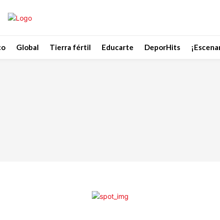
co
Global
Tierra fértil
Educarte
DeporHits
¡Escenar